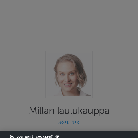
Millan laulukauppa
MORE INFO
Tervetuloa laulu- ja joogatunneilleni Kruununhakaan! Osoite on
Välikatu 2, sisäänkäynti Kirjatyöntekijänkadun puolelta.
Do you want cookies? 🍪