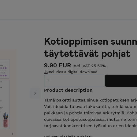
Kotioppimisen suunn
täytettävät pohjat
9.90 EUR
Incl. VAT 25.50%
Includes a digital download
Product description
Next
Tämä paketti auttaa sinua kotiopetuksen arje
Voit ideoida tulevaa lukukautta, tehdä suunn
paikkaan ja pohtia toimivaa arkirytmiä. Poh
olevassa kotiopetusoppaassa, mutta ne toimi
tarjoavat konkreettisen työkalun arjen ideoin
Paketti sisältää pohjat: