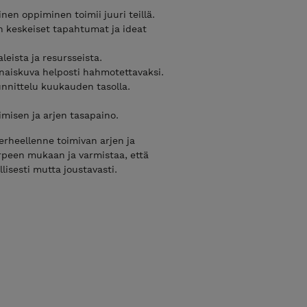
ainen oppiminen toimii juuri teillä.
n keskeiset tapahtumat ja ideat
aleista ja resursseista.
naiskuva helposti hahmotettavaksi.
nnittelu kuukauden tasolla.
imisen ja arjen tasapaino.
erheellenne toimivan arjen ja
peen mukaan ja varmistaa, että
isesti mutta joustavasti.