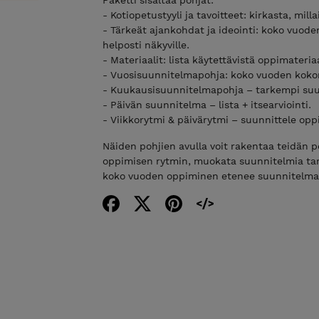
- Kotiopetustyyli ja tavoitteet: kirkasta, mill
- Tärkeät ajankohdat ja ideointi: koko vuode
helposti näkyville.
- Materiaalit: lista käytettävistä oppimateria
- Vuosisuunnitelmapohja: koko vuoden koko
- Kuukausisuunnitelmapohja – tarkempi suu
- Päivän suunnitelma – lista + itsearviointi.
- Viikkorytmi & päivärytmi – suunnittele opp
Näiden pohjien avulla voit rakentaa teidän p
oppimisen rytmin, muokata suunnitelmia tar
koko vuoden oppiminen etenee suunnitelmall