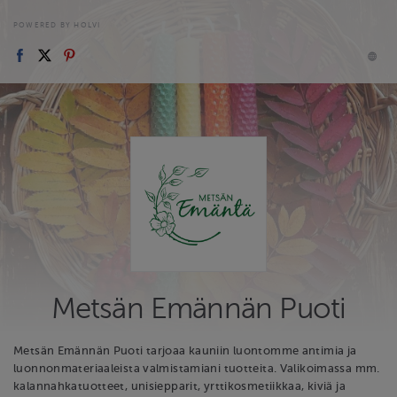
POWERED BY HOLVI
Metsän Emännän Puoti
Metsän Emännän Puoti tarjoaa kauniin luontomme antimia ja
luonnonmateriaaleista valmistamiani tuotteita. Valikoimassa mm.
kalannahkatuotteet, unisiepparit, yrttikosmetiikkaa, kiviä ja