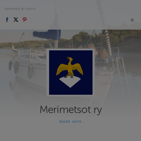
POWERED BY HOLVI
Merimetsot ry
MORE INFO
Merimetsojen nettikauppa on leirien ja tapahtumien
ilmoittautumisportaali. Täällä voit ilmoittautua tapahtumiin ja
maksat osallistumismaksut samalla. Kysymysten osalta voitte olla