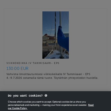
yhteydessä Inkaan (inka.kekalainen@merimetsot.net).
Website
http://merimetsot.net/
Contact email
laskut@merimetsot.net
VIIKKOKEIKKA IV TAMMISAARI- EPS
130.00 EUR
Vahvista ilmoittautumisesi viikkokeikalle IV Tammisaari - EPS
4.-9.7.2026 ostamalla tämä tuote. Täytäthän yhteystiedot huolella.
Do you want cookies? 🍪
Choose which cookies you want to accept. Optional cookies let us show you
personalised ads and marketing — making your Holvi experience even sweeter.
Read
our Cookie Policy.
CREATE
YOUR OWN HOLVI ONLINE STORE IN MINUTES.