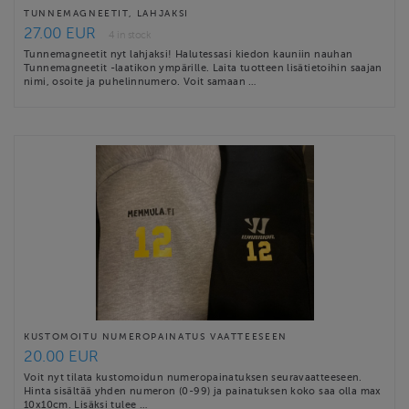
TUNNEMAGNEETIT, LAHJAKSI
27.00 EUR
4 in stock
Tunnemagneetit nyt lahjaksi! Halutessasi kiedon kauniin nauhan
Tunnemagneetit -laatikon ympärille. Laita tuotteen lisätietoihin saajan
nimi, osoite ja puhelinnumero. Voit samaan …
KUSTOMOITU NUMEROPAINATUS VAATTEESEEN
20.00 EUR
Voit nyt tilata kustomoidun numeropainatuksen seuravaatteeseen.
Hinta sisältää yhden numeron (0-99) ja painatuksen koko saa olla max
10x10cm. Lisäksi tulee …