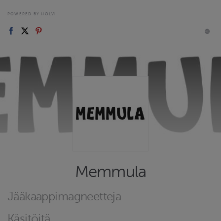
POWERED BY HOLVI
Memmula
Jääkaappimagneetteja
Käsitöitä