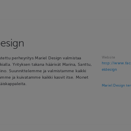
Design
Website
ettu perheyritys Mariel Design valmistaa
http://www.fa
kialla. Yrityksen takana häärivät Marina, Santtu,
eldesign
eino. Suunnittelemme ja valmistamme kaikki
äämme ja kuivatamme kaikki kasvit itse. Monet
täiskappaleita.
Mariel Design te