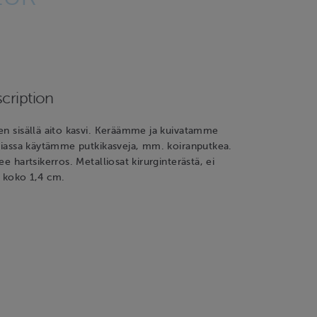
cription
en sisällä aito kasvi. Keräämme ja kuivatamme
asiassa käytämme putkikasveja, mm. koiranputkea.
ee hartsikerros. Metalliosat kirurginterästä, ei
n koko 1,4 cm.