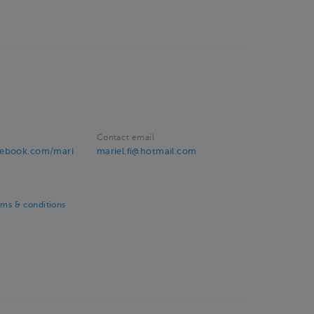
Contact email
cebook.com/mari
mariel.fi@hotmail.com
rms & conditions