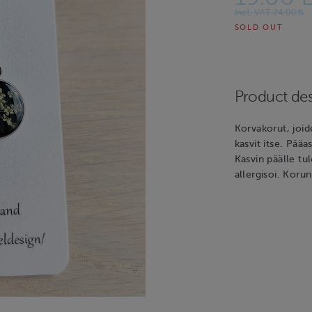
Incl. VAT 24.00%
SOLD OUT
Product des
Korvakorut, joid
kasvit itse. Pää
Kasvin päälle tul
allergisoi. Koru