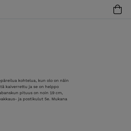
äreilua kohtelua, kun olo on näin
tä kaiverrettu ja se on helppo
kabanskun pituus on noin 19 cm,
 pakkaus- ja postikulut 5e. Mukana