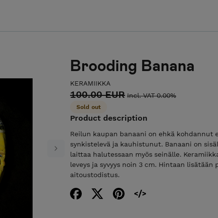
Brooding Banana
KERAMIIKKA
100.00 EUR
Incl. VAT 0.00%
Sold out
Product description
Reilun kaupan banaani on ehkä kohdannut ep
synkistelevä ja kauhistunut. Banaani on sisäl
Next
laittaa halutessaan myös seinälle. Keramiik
leveys ja syvyys noin 3 cm. Hintaan lisätään
aitoustodistus.