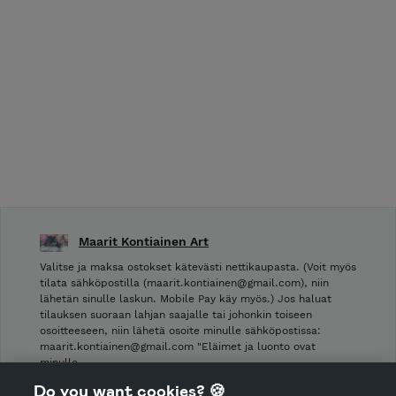
Maarit Kontiainen Art
Valitse ja maksa ostokset kätevästi nettikaupasta. (Voit myös
tilata sähköpostilla (maarit.kontiainen@gmail.com), niin
lähetän sinulle laskun. Mobile Pay käy myös.) Jos haluat
tilauksen suoraan lahjan saajalle tai johonkin toiseen
osoitteeseen, niin lähetä osoite minulle sähköpostissa:
maarit.kontiainen@gmail.com "Eläimet ja luonto ovat
minulle …
Do you want cookies? 🍪
Shop Terms and Conditions