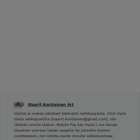
Maarit Kontiainen Art
Valitse ja maksa ostokset kätevästi nettikaupasta. (Voit myös
tilata sähköpostilla (maarit.kontiainen@gmail.com), niin
lähetän sinulle laskun. Mobile Pay käy myös.) Jos haluat
tilauksen suoraan lahjan saajalle tai johonkin toiseen
osoitteeseen, niin lähetä osoite minulle sähköpostissa: