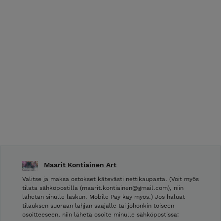
Maarit Kontiainen Art
Valitse ja maksa ostokset kätevästi nettikaupasta. (Voit myös
tilata sähköpostilla (maarit.kontiainen@gmail.com), niin
lähetän sinulle laskun. Mobile Pay käy myös.) Jos haluat
tilauksen suoraan lahjan saajalle tai johonkin toiseen
osoitteeseen, niin lähetä osoite minulle sähköpostissa: