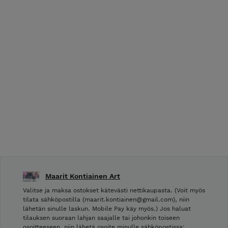
Maarit Kontiainen Art
Valitse ja maksa ostokset kätevästi nettikaupasta. (Voit myös
tilata sähköpostilla (maarit.kontiainen@gmail.com), niin
lähetän sinulle laskun. Mobile Pay käy myös.) Jos haluat
tilauksen suoraan lahjan saajalle tai johonkin toiseen
osoitteeseen, niin lähetä osoite minulle sähköpostissa: