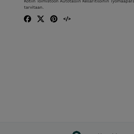
Kotiin Toimistoon Autotalliin Kellaritiloihin Työmaapa
tarvitaan.