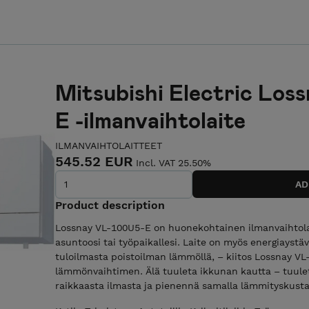
Mitsubishi Electric Lo
E -ilmanvaihtolaite
ILMANVAIHTOLAITTEET
545.52 EUR
Incl. VAT 25.50%
Product description
Lossnay VL-100U5-E on huonekohtainen ilmanvaihtolai
asuntoosi tai työpaikallesi. Laite on myös energiaystä
tuloilmasta poistoilman lämmöllä, – kiitos Lossnay 
lämmönvaihtimen. Älä tuuleta ikkunan kautta – tuuleta
raikkaasta ilmasta ja pienennä samalla lämmityskusta