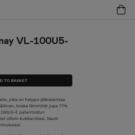
ssnay VL-100U5-
te, joka on helppo jälkiasentaa
vällinen, koska lämmität jopa 77%
VL-100U5-E patentoidun
t silloin kukkarollasi. Nauti
nnuksiasi.