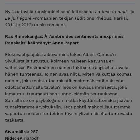
Nyt saatavilla ranskankielisenä laitoksena
La lune s’enfuit
- ja
Le juif égaré
-romaanien tekijän (Éditions Phébus, Pariisi,
2011 ja 2013) uusin romaani.
Rax Rinnekangas: À l’ombre des sentiments inexprimés
Ranskaksi kääntänyt: Anne Papart
Elokuvaohjaajaksi aikova mies lukee Albert Camus’n
Sivullista ja tutustuu kolmeen naiseen kasvunsa eri
vaiheissa. Ensimmäinen nainen lukitsee traagisella tavalla
hänen tunteensa. Toinen avaa niitä. Miten vaikuttaa kolmas
nainen, joka muistuttaa miestä ensimmäisestä naisesta
odottamattomalla tavalla? Teos on kuvaus ihmisestä, joka
lamautuu traumaattisen tunne-elämän seurauksena.
Samalla se on psykologinen matka käyttämättömiksi jäävien
tunteittemme arvoituksiin. Teos pohtii mahdollisuuttamme
vapautua noiden tunteiden täysin ylivoimaiselta tuntuvasta
taakasta.
Sivumäärä:
267
Nide:
eKirja/pdf