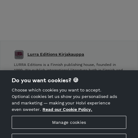
Lurra Editions Kirjakauppa
LURRA Editions is a Finnish publishing house, founded in
1999. We publish international literature both in Finnish and
other languages.
Do you want cookies? 🍪
Choose which cookies you want to accept.
CANCEL ORDER
Optional cookies let us show you personalised ads
and marketing — making your Holvi experience
even sweeter.
Read our Cookie Policy.
Hosted by Holvi
Manage cookies
Holvi Payment Services Ltd is regulated by the Financial
Supervisory Authority of Finland as an Authorised Payment
Institution with license to operate in the European Economic