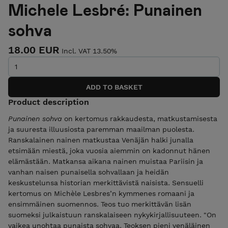
Michele Lesbré: Punainen
sohva
18.00 EUR
Incl. VAT 13.50%
Product description
Punainen sohva
on kertomus rakkaudesta, matkustamisesta
ja suuresta illuusiosta paremman maailman puolesta.
Ranskalainen nainen matkustaa Venäjän halki junalla
etsimään miestä, joka vuosia aiemmin on kadonnut hänen
elämästään. Matkansa aikana nainen muistaa Pariisin ja
vanhan naisen punaisella sohvallaan ja heidän
keskustelunsa historian merkittävistä naisista. Sensuelli
kertomus on Michèle Lesbres’n kymmenes romaani ja
ensimmäinen suomennos. Teos tuo merkittävän lisän
suomeksi julkaistuun ranskalaiseen nykykirjallisuuteen. "On
vaikea unohtaa punaista sohvaa. Teoksen pieni venäläinen