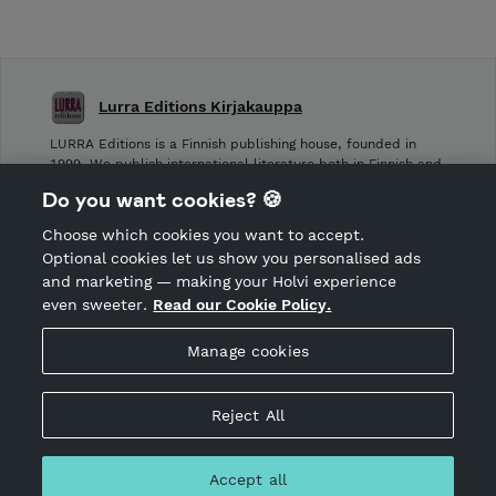
Lurra Editions Kirjakauppa
LURRA Editions is a Finnish publishing house, founded in
1999. We publish international literature both in Finnish and
other languages.
Do you want cookies? 🍪
Choose which cookies you want to accept.
CANCEL ORDER
Optional cookies let us show you personalised ads
and marketing — making your Holvi experience
even sweeter.
Read our Cookie Policy.
Hosted by Holvi
Manage cookies
Holvi Payment Services Ltd is regulated by the Financial
Supervisory Authority of Finland as an Authorised Payment
Institution with license to operate in the European Economic
Reject All
Area.
© 2026 Holvi Payment Services Ltd.
Accept all