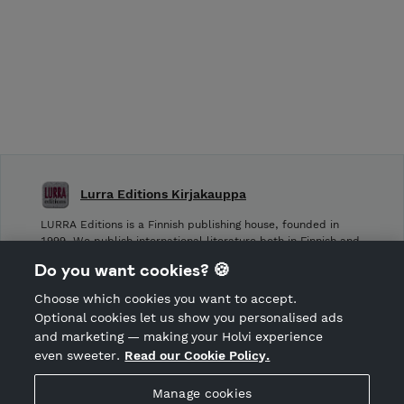
Lurra Editions Kirjakauppa
LURRA Editions is a Finnish publishing house, founded in
1999. We publish international literature both in Finnish and
other languages.
Do you want cookies? 🍪
Choose which cookies you want to accept.
CANCEL ORDER
Optional cookies let us show you personalised ads
and marketing — making your Holvi experience
even sweeter.
Read our Cookie Policy.
Hosted by Holvi
Manage cookies
Holvi Payment Services Ltd is regulated by the Financial