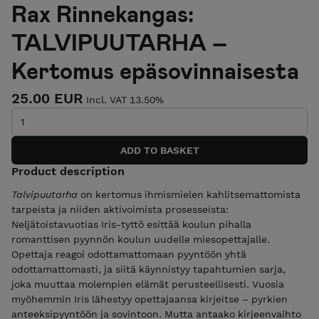
Rax Rinnekangas:
TALVIPUUTARHA –
Kertomus epäsovinnaisesta
25.00 EUR
Incl. VAT 13.50%
Product description
Talvipuutarha
on kertomus ihmismielen kahlitsemattomista
tarpeista ja niiden aktivoimista prosesseista:
Neljätoistavuotias Iris-tyttö esittää koulun pihalla
romanttisen pyynnön koulun uudelle miesopettajalle.
Opettaja reagoi odottamattomaan pyyntöön yhtä
odottamattomasti, ja siitä käynnistyy tapahtumien sarja,
joka muuttaa molempien elämät perusteellisesti. Vuosia
myöhemmin Iris lähestyy opettajaansa kirjeitse – pyrkien
anteeksipyyntöön ja sovintoon. Mutta antaako kirjeenvaihto