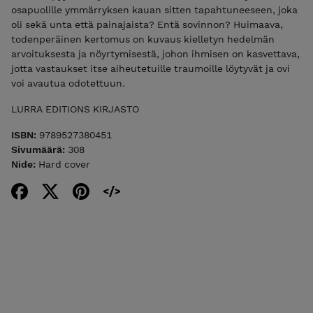
osapuolille ymmärryksen kauan sitten tapahtuneeseen, joka
oli sekä unta että painajaista? Entä sovinnon? Huimaava,
todenperäinen kertomus on kuvaus kielletyn hedelmän
arvoituksesta ja nöyrtymisestä, johon ihmisen on kasvettava,
jotta vastaukset itse aiheutetuille traumoille löytyvät ja ovi
voi avautua odotettuun.
LURRA EDITIONS KIRJASTO
ISBN:
9789527380451
Sivumäärä:
308
Nide:
Hard cover