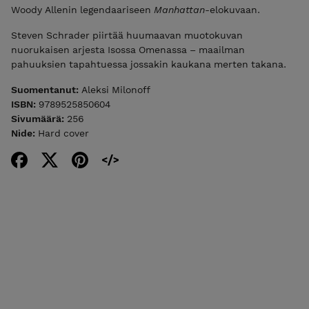
Woody Allenin legendaariseen
Manhattan
-elokuvaan.
Steven Schrader piirtää huumaavan muotokuvan
nuorukaisen arjesta Isossa Omenassa – maailman
pahuuksien tapahtuessa jossakin kaukana merten takana.
Suomentanut:
Aleksi Milonoff
ISBN:
9789525850604
Sivumäärä:
256
Nide:
Hard cover