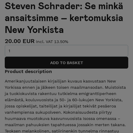
Steven Schrader: Se minkä
ansaitsimme – kertomuksia
New Yorkista
20.00 EUR
Incl. VAT 13.50%
Product description
Amerikanjuutalaisen kirjailijan kuvaus kasvustaan New
Yorkissa ennen ja jälkeen toisen maailmansodan. Muistoista
ja tuokiokuvista rakentuu tutkielma emigranttiperheen
elämästä, kouluvuosista ja 50- ja 60-lukujen New Yorkista,
jossa opiskelijat, taiteilijat ja kirjailijat tekivät pesäeroa
vanhempiensa sukupolveen. Kokonaisuudesta piirtyy
huumaava muotokuva kasvunvuosista Isossa omenassa –
maailman pahuuksien tapahtuessa jossakin merten takana.
Teoksen melankolinen, satiirinenkin tunnelma rinnastuu