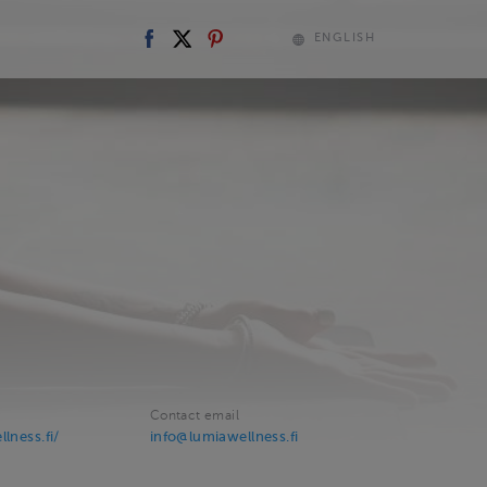
ENGLISH
Contact email
lness.fi/
info@lumiawellness.fi