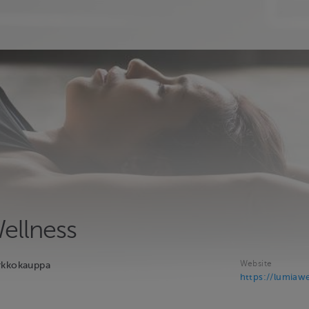
ellness
Website
rkkokauppa
https://lumiawel