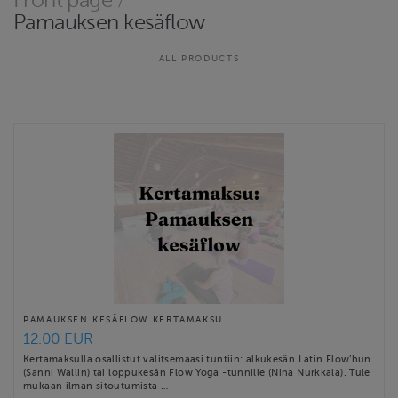
Front page
/
äänimaljahoidot ja sointukylvyt sekä erilaiset tapahtumat ja
Pamauksen kesäflow
koulutukset. Verkkokaupastamme löydät mm. kertamaksu- ja
sarjakorttivaihtoehtoja huolella suunnitelluille ryhmätunneille,
ALL PRODUCTS
jotka auttavat sinua …
Website
https://www.valonkanto.fi
Contact email
nina@valonkanto.fi
PAMAUKSEN KESÄFLOW KERTAMAKSU
12.00 EUR
Kertamaksulla osallistut valitsemaasi tuntiin: alkukesän Latin Flow’hun
(Sanni Wallin) tai loppukesän Flow Yoga -tunnille (Nina Nurkkala). Tule
mukaan ilman sitoutumista …