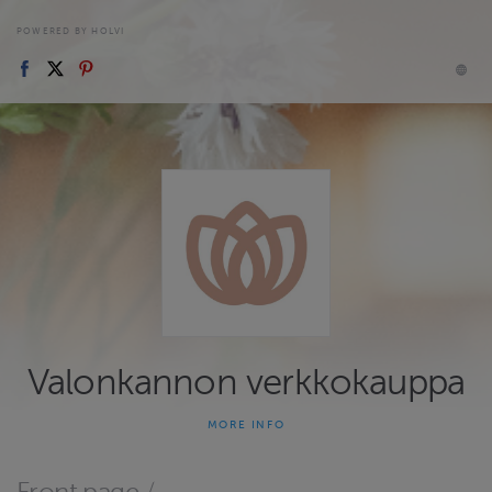
POWERED BY HOLVI
Valonkannon verkkokauppa
MORE INFO
Valonkanto - rohkeutta olla totta ja loistaa omana itsenä.
Valonkanto tarjoaa kokonaisvaltaista hyvinvointia tukevia
palveluita, joissa yhdistyvät ilmajooga ja flow-joogat,