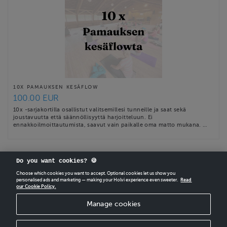
10X PAMAUKSEN KESÄFLOW
100.00 EUR
10x -sarjakortilla osallistut valitsemillesi tunneille ja saat sekä
joustavuutta että säännöllisyyttä harjoitteluun. Ei
ennakkoilmoittautumista, saavut vain paikalle oma matto mukana. …
Do you want cookies? 🍪
Choose which cookies you want to accept. Optional cookies let us show you
personalised ads and marketing — making your Holvi experience even sweeter.
Read
our Cookie Policy.
CREATE
YOUR OWN HOLVI ONLINE STORE IN MINUTES.
Manage cookies
Holvi Payment Services Ltd is regulated by the Financial Supervisory Authority of
Finland as an Authorised Payment Institution with license to operate in the
European Economic Area.