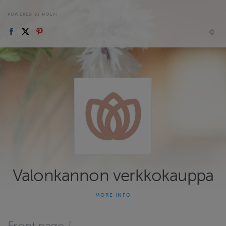
POWERED BY HOLVI
Valonkannon verkkokauppa
MORE INFO
Valonkanto - rohkeutta olla totta ja loistaa omana itsenä.
Valonkanto tarjoaa kokonaisvaltaista hyvinvointia tukevia
palveluita, joissa yhdistyvät ilmajooga ja flow-joogat,