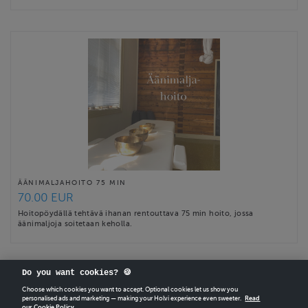
ÄÄNIMALJAHOITO 75 MIN
70.00 EUR
Hoitopöydällä tehtävä ihanan rentouttava 75 min hoito, jossa
äänimaljoja soitetaan keholla.
Do you want cookies? 🍪
Choose which cookies you want to accept. Optional cookies let us show you
personalised ads and marketing — making your Holvi experience even sweeter.
Read
our Cookie Policy.