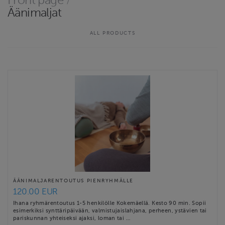
Front page
/
äänimaljahoidot ja sointukylvyt sekä erilaiset tapahtumat ja
Äänimaljat
koulutukset. Verkkokaupastamme löydät mm. kertamaksu- ja
sarjakorttivaihtoehtoja huolella suunnitelluille ryhmätunneille,
ALL PRODUCTS
jotka auttavat sinua …
Website
https://www.valonkanto.fi
Contact email
nina@valonkanto.fi
ÄÄNIMALJARENTOUTUS PIENRYHMÄLLE
120.00 EUR
Ihana ryhmärentoutus 1-5 henkilölle Kokemäellä. Kesto 90 min. Sopii
esimerkiksi synttäripäivään, valmistujaislahjana, perheen, ystävien tai
pariskunnan yhteiseksi ajaksi, loman tai …