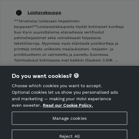
Loistavakauppa
**Tervetuloa loistavaan heijastimien
kauppaan!**Loistavastakaupasta löydät kotimaiset kuvittaja
Suvi Karin suunnittelemia eläinaiheisia sertifioidut
pehmoheijastimet sekä voimakkaasti heijastavia
tekstiilitarroja. Myynnissä myös eläintaide postikortteja ja
printtejä omista uniikeista maalauksistani. Heijastin- ja
printtituotteeni on valmistettu ja painettu Suomessa.
Toimituskulut kotimaassa ovat kaikkiin tilauksiin 3.50€. …
Shop Terms and Conditions
Do you want cookies? 🍪
Shop privacy policy
Choose which cookies you want to accept.
CANCEL ORDER
Optional cookies let us show you personalised ads
and marketing — making your Holvi experience
even sweeter.
Read our Cookie Policy.
Hosted by Holvi
Manage cookies
Holvi Payment Services Ltd is regulated by the Financial
Supervisory Authority of Finland as an Authorised Payment
Institution with license to operate in the European Economic
Reject All
Area.