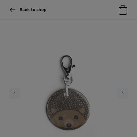
Back to shop
Previous
Next