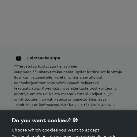
Loistavakauppa
**Tervetuloa loistavaan heijastimien
kauppaan!**Loistavastakaupasta löydät kotimaiset kuvittaja
Suvi Karin suunnittelemia eläinaiheisia sertifioidut
pehmoheijastimet sekä voimakkaasti heijastavia
tekstiilitarroja. Myynnissä myös eläintaide postikortteja ja
printtejä omista uniikeista maalauksistani. Heijastin- ja
printtituotteeni on valmistettu ja painettu Suomessa.
Toimituskulut kotimaassa ovat kaikkiin tilauksiin 3.50€. …
Shop Terms and Conditions
Do you want cookies? 🍪
Shop privacy policy
Choose which cookies you want to accept.
CANCEL ORDER
Optional cookies let us show you personalised ads