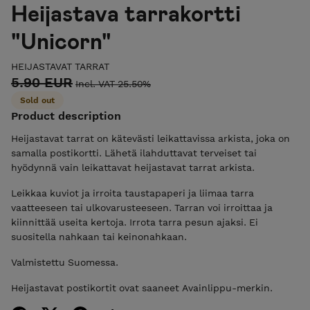
Heijastava tarrakortti
"Unicorn"
HEIJASTAVAT TARRAT
5.90 EUR
Incl. VAT 25.50%
Sold out
Product description
Heijastavat tarrat on kätevästi leikattavissa arkista, joka on
samalla postikortti. Lähetä ilahduttavat terveiset tai
hyödynnä vain leikattavat heijastavat tarrat arkista.
Leikkaa kuviot ja irroita taustapaperi ja liimaa tarra
vaatteeseen tai ulkovarusteeseen. Tarran voi irroittaa ja
kiinnittää useita kertoja. Irrota tarra pesun ajaksi. Ei
suositella nahkaan tai keinonahkaan.
Valmistettu Suomessa.
Heijastavat postikortit ovat saaneet Avainlippu-merkin.