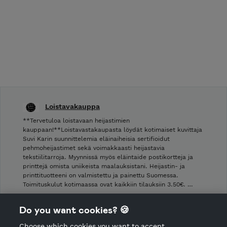
Loistavakauppa
**Tervetuloa loistavaan heijastimien
kauppaan!**Loistavastakaupasta löydät kotimaiset kuvittaja
Suvi Karin suunnittelemia eläinaiheisia sertifioidut
pehmoheijastimet sekä voimakkaasti heijastavia
tekstiilitarroja. Myynnissä myös eläintaide postikortteja ja
printtejä omista uniikeista maalauksistani. Heijastin- ja
printtituotteeni on valmistettu ja painettu Suomessa.
Toimituskulut kotimaassa ovat kaikkiin tilauksiin 3.50€. …
Shop Terms and Conditions
Do you want cookies? 🍪
Shop privacy policy
Choose which cookies you want to accept.