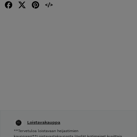
Loistavakauppa
**Tervetuloa loistavaan heijastimien
kauppaan!**Loistavastakaupasta löydät kotimaiset kuvittaja