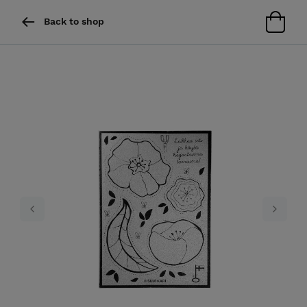
Back to shop
Previous
Next