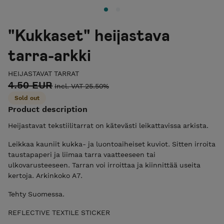
"Kukkaset" heijastava
tarra-arkki
HEIJASTAVAT TARRAT
4.50 EUR
Incl. VAT 25.50%
Sold out
Product description
Heijastavat tekstiilitarrat on kätevästi leikattavissa arkista.
Leikkaa kauniit kukka- ja luontoaiheiset kuviot. Sitten irroita
taustapaperi ja liimaa tarra vaatteeseen tai
ulkovarusteeseen. Tarran voi irroittaa ja kiinnittää useita
kertoja. Arkinkoko A7.
Tehty Suomessa.
REFLECTIVE TEXTILE STICKER