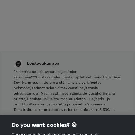
Loistavakauppa
**Tervetuloa loistavaan heijastimien
kauppaan!**Loistavastakaupasta löydät kotimaiset kuvittaja
Suvi Karin suunnittelemia eläinaiheisia sertifioidut
pehmoheijastimet sekä voimakkaasti heijastavia
tekstiilitarroja. Myynnissä myös eläintaide postikortteja ja
printtejä omista uniikeista maalauksistani. Heijastin- ja
printtituotteeni on valmistettu ja painettu Suomessa.
Toimituskulut kotimaassa ovat kaikkiin tilauksiin 3.50€. …
Shop Terms and Conditions
Do you want cookies? 🍪
Shop privacy policy
Choose which cookies you want to accept.