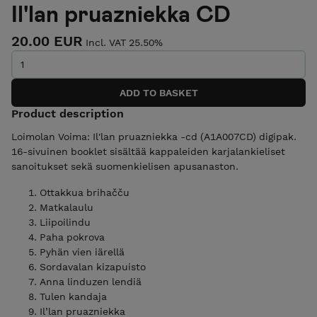
Il'lan pruazniekka CD
20.00 EUR
Incl. VAT 25.50%
Product description
Loimolan Voima: Il'lan pruazniekka -cd (A1A007CD) digipak.
16-sivuinen booklet sisältää kappaleiden karjalankieliset
sanoitukset sekä suomenkielisen apusanaston.
Ottakkua brihačču
Matkalaulu
Liipoilindu
Paha pokrova
Pyhän vien iärellä
Sordavalan kizapuisto
Anna linduzen lendiä
Tulen kandaja
Il’lan pruazniekka