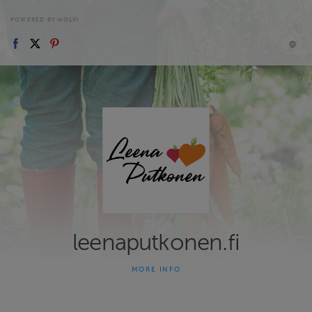
POWERED BY HOLVI
leenaputkonen.fi
MORE INFO
Tervetuloa ravitsemusterapeutti Leena Putkosen
verkkokauppaan! Täältä löydät ravitsemuspalveluita hyödyksi ja
iloksi itselle tai lahjaksi.