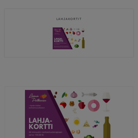
Valikoimaan kuuluu
verkkokursseja
ja
lahjakortteja
ravitsemusterapiaan.
LAHJAKORTIT
Myynnissä myös
Superhyvää keholle - tietokirja.
Superhyvää suolistolle ITSENÄINEN – verkkokurssin voit aloittaa
milloin vain. Kurssivalikoimaa uudistetaan …
Website
http://www.leenaputkonen.fi
Contact email
leena@ravitsemusratkaisut.fi