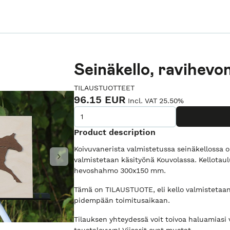
Seinäkello, ravihevo
TILAUSTUOTTEET
96.15 EUR
Incl. VAT 25.50%
Product description
Koivuvanerista valmistetussa seinäkellossa on
valmistetaan käsityönä Kouvolassa. Kellota
Next
hevoshahmo 300x150 mm.
Tämä on TILAUSTUOTE, eli kello valmistetaan
pidempään toimitusaikaan.
Tilauksen yhteydessä voit toivoa haluamiasi 
taustalevyyn! Viisarit ovat mustat.