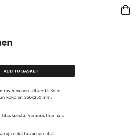
nen
 ravihevosen silhuetti. Kellot
ulun koko on 350x250 mm,
 tilauksesta. Varauduthan siis
värejä sekä hevoseen että