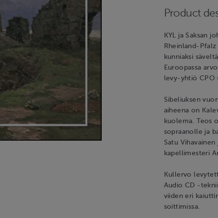
Product des
KYL ja Saksan jo
Rheinland-Pfalz 
kunniaksi säveltä
Euroopassa arvos
levy-yhtiö CPO 
Sibeliuksen vuo
aiheena on Kale
kuolema. Teos on
sopraanolle ja b
Satu Vihavainen 
kapellimesteri Ar
Kullervo levytet
Audio CD -tekniik
viiden eri kaiut
soittimissa.