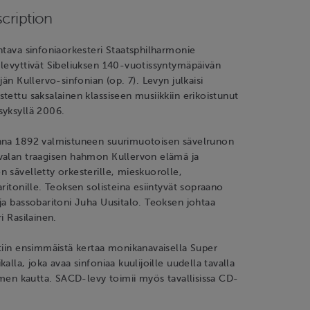
cription
htava sinfoniaorkesteri Staatsphilharmonie
levyttivät Sibeliuksen 140-vuotissyntymäpäivän
jän Kullervo-sinfonian (op. 7). Levyn julkaisi
tettu saksalainen klassiseen musiikkiin erikoistunut
syksyllä 2006.
nna 1892 valmistuneen suurimuotoisen sävelrunon
valan traagisen hahmon Kullervon elämä ja
 sävelletty orkesterille, mieskuorolle,
aritonille. Teoksen solisteina esiintyvät sopraano
ja bassobaritoni Juha Uusitalo. Teoksen johtaa
i Rasilainen.
tiin ensimmäistä kertaa monikanavaisella Super
alla, joka avaa sinfoniaa kuulijoille uudella tavalla
timen kautta. SACD-levy toimii myös tavallisissa CD-