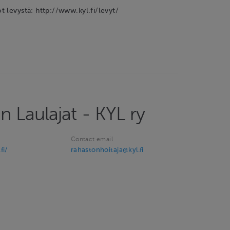
 levystä: http://www.kyl.fi/levyt/
 Laulajat - KYL ry
Contact email
fi/
rahastonhoitaja@kyl.fi