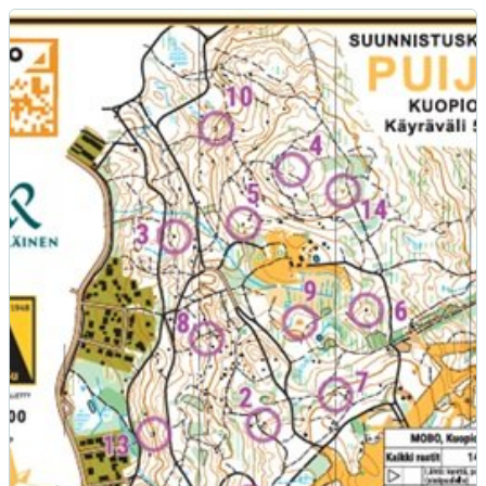
MOBO suunnistuskartta Puijo 2026 itsetulostettava (PDF)