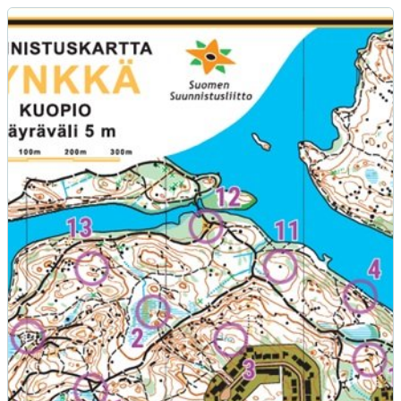
MOBO suunnistuskartta Jynkkä (Rauhalahti) itsetulostettava (P