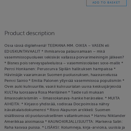
Product description
Osta tästä digilehtenä! TEEMANA MM. OIKEA – VASEN eli
EDUSKUNTAVAALIT * Ihmisarvoa palauttamaan – mitä
vasemmistopuolueet tekisivät vallassa porvarimeiningin jälkeen?
* Bisnes pois terveyspalveluista – vasemmistolaiset sote-mallit *
Pertti Honkanen: Perusturva Sipilän hallituksen hampaissa *
Hävittäjät vaarantavat Suomen puolustuksen, haastattelussa
Pentti Sainio * Emilia Palonen yllyttää vasemmistoa populismiin *
Ovet auki kulttuurille, vaatii kulttuurialan uutta keskusjärjestöä
KULTAa luotsaava Rosa Meriläinen * Taide tuli mukaan
ilmastoaktivismiin – Ilmastokanava-hanke herättelee. * MUITA
AIHEITA: * Kirjasto yhdistää, todistaa Docpointissa nähty
itävaltalaisdokumentti * Risto Alapuron artikkeli: Suomen
sisällissota oli puolustuksellinen vallankumous * Hannu Niklander
Amerikkaa aistimassa * KAUNOKIRJALLISUUTTA: Marketta Salin:
Raha kasvaa puissa. * LISÄKSI: Kolumneja, kirja-arvioita, uutisia ja