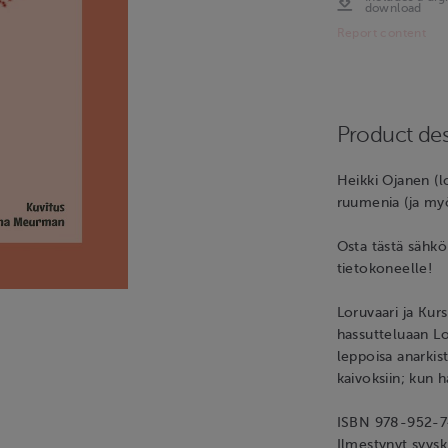
download
Report content
Product des
Heikki Ojanen (l
ruumenia (ja myö
Osta tästä sähköki
tietokoneelle!
Loruvaari ja Kurs
hassutteluaan L
leppoisa anarkis
kaivoksiin; kun h
ISBN 978-952-74
Ilmestynyt syys