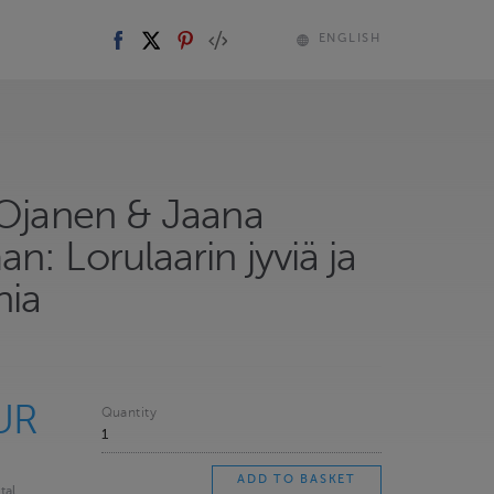
ENGLISH
 Ojanen & Jaana
: Lorulaarin jyviä ja
nia
UR
Quantity
tal