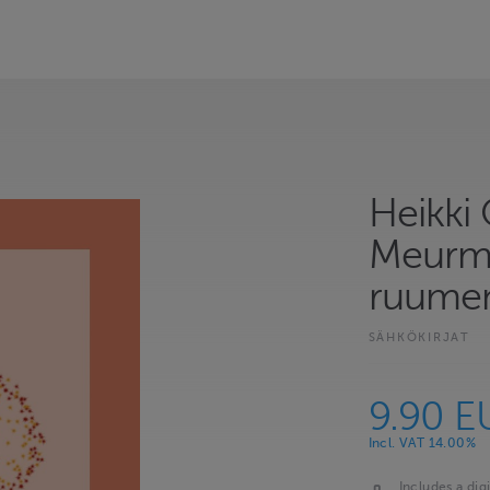
Heikki
Meurman
ruume
SÄHKÖKIRJAT
9.90 E
Incl. VAT 14.00%
Includes a digi