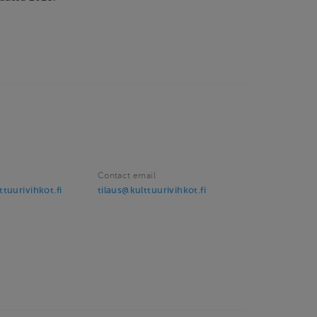
Contact email
tuurivihkot.fi
tilaus@kulttuurivihkot.fi