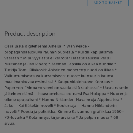
Product description
Osta tästä digilehtenä! Aiheita: * War/Peace -
propagandaelokuva rauhan puolesta * Kurdit kapitalismia
vastaan * Mitä Syyriasta ei kerrota? Haastattelussa Pertti
Multanen ja Jan Øberg * Aseman Lapsilla on aikaa nuorille *
Tutkija Tomi Kiilakoski: Jokainen menetetty nuori on liikaa *
Vaikuttumisesta vaikuttamiseen: nuoret kulttuurin kautta
maailmankuvaa etsimässä * Kaupunkiolohuone Kohtaus *
Paperiton: "Ainoa toiveeni on saada elää rauhassa" * Uusnatsismin
jälkeinen elämä – haastattelussa ex-natsi Esa Holappa * Nuoret ja
oikeistopopulismi * Hannu Niklander: Havaintoja Alppimaista *
Jako – Kai Käkelän novelli * Kouluttaja – Hannu Niklanderin
novelli * Poesia ja politiikka: Kimmo Kaivannon grafiikkaa 1960–
70-luvuilta * Kolumneja, kirja-arvioita * Ja paljon muuta * 68
sivua.