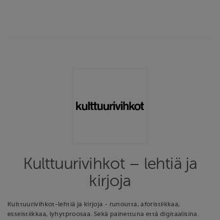
Kulttuurivihkot – lehtiä ja
kirjoja
Kulttuurivihkot-lehtiä ja kirjoja - runoutta, aforistiikkaa,
esseistiikkaa, lyhytproosaa. Sekä painettuna että digitaalisina.