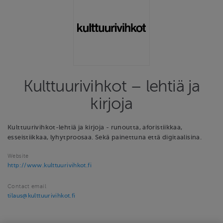
Kulttuurivihkot – lehtiä ja
kirjoja
Kulttuurivihkot-lehtiä ja kirjoja - runoutta, aforistiikkaa,
esseistiikkaa, lyhytproosaa. Sekä painettuna että digitaalisina.
Website
http://www.kulttuurivihkot.fi
Contact email
tilaus@kulttuurivihkot.fi