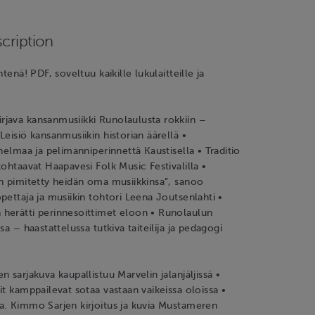
cription
htenä! PDF, soveltuu kaikille lukulaitteille ja
java kansanmusiikki Runolaulusta rokkiin –
Leisiö kansanmusiikin historian äärellä •
nnelmaa ja pelimanniperinnettä Kaustisella • Traditio
kohtaavat Haapavesi Folk Music Festivalilla •
n pimitetty heidän oma musiikkinsa”, sanoo
pettaja ja musiikin tohtori Leena Joutsenlahti •
herätti perinnesoittimet eloon • Runolaulun
sa – haastattelussa tutkiva taiteilija ja pedagogi
 sarjakuva kaupallistuu Marvelin jalanjäljissä •
it kamppailevat sotaa vastaan vaikeissa oloissa •
a. Kimmo Sarjen kirjoitus ja kuvia Mustameren