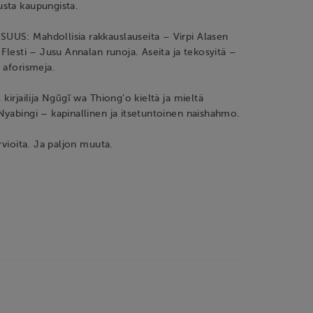
sta kaupungista.
US: Mahdollisia rakkauslauseita – Virpi Alasen
 Flesti – Jusu Annalan runoja. Aseita ja tekosyitä –
 aforismeja.
kirjailija Ngũgĩ wa Thiong’o kieltä ja mieltä
yabingi – kapinallinen ja itsetuntoinen naishahmo.
rvioita. Ja paljon muuta.