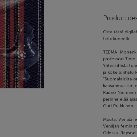
Product des
Osta tästä digile
tietokoneelle.
TEEMA: Monenkir
professori Timo 
Yhteisöllistä tu
ja kokeilunhalu 
”Suomalaisilta o
kansanmusiikin o
Rauno Nieminen 
perinne elää ajas
Outi Pulkkinen.
Muuta: Venäläinen
Venäjän feminist
Odessa. Rapsodi