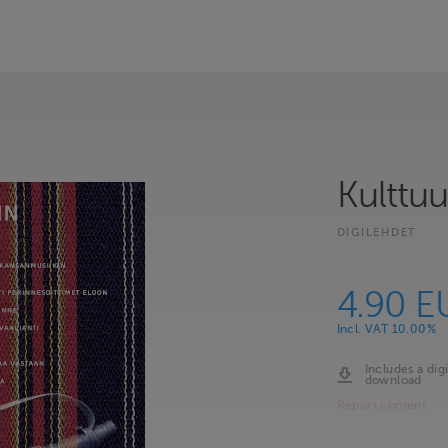
Kulttuu
DIGILEHDET
4.90 E
Incl. VAT 10.00%
Includes a digi
download
Report content