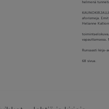
helmenä tunnetu
KAUNOKIRJALLISU
aforismeja. Emit
Helianne Kallion
toimintaelokuva, 
vapauttamassa, N
Runsaasti kirja-a
68 sivua.