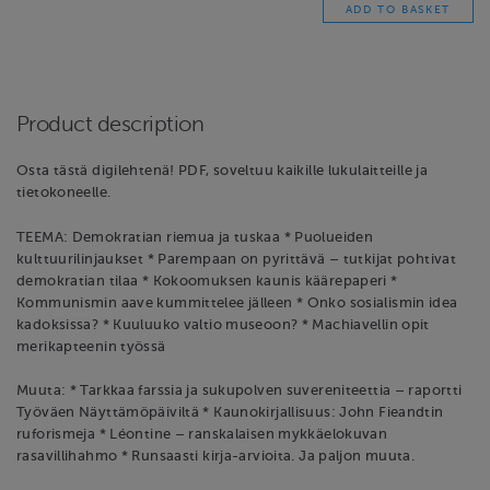
Product description
Osta tästä digilehtenä! PDF, soveltuu kaikille lukulaitteille ja
tietokoneelle.
TEEMA: Demokratian riemua ja tuskaa * Puolueiden
kulttuurilinjaukset * Parempaan on pyrittävä – tutkijat pohtivat
demokratian tilaa * Kokoomuksen kaunis käärepaperi *
Kommunismin aave kummittelee jälleen * Onko sosialismin idea
kadoksissa? * Kuuluuko valtio museoon? * Machiavellin opit
merikapteenin työssä
Muuta: * Tarkkaa farssia ja sukupolven suvereniteettia – raportti
Työväen Näyttämöpäiviltä * Kaunokirjallisuus: John Fieandtin
ruforismeja * Léontine – ranskalaisen mykkäelokuvan
rasavillihahmo * Runsaasti kirja-arvioita. Ja paljon muuta.