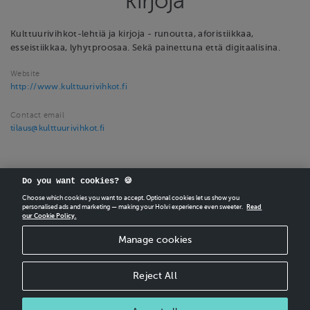
kirjoja
Kulttuurivihkot-lehtiä ja kirjoja - runoutta, aforistiikkaa,
esseistiikkaa, lyhytproosaa. Sekä painettuna että digitaalisina.
Website
http://www.kulttuurivihkot.fi
Contact email
tilaus@kulttuurivihkot.fi
Do you want cookies? 🍪
Choose which cookies you want to accept. Optional cookies let us show you
personalised ads and marketing — making your Holvi experience even sweeter.
Read
our Cookie Policy.
CREATE
YOUR OWN HOLVI ONLINE STORE IN MINUTES.
Manage cookies
Holvi Payment Services Ltd is regulated by the Financial Supervisory Authority of
Finland as an Authorised Payment Institution with license to operate in the
European Economic Area.
Reject All
© 2026 Holvi Payment Services Ltd.