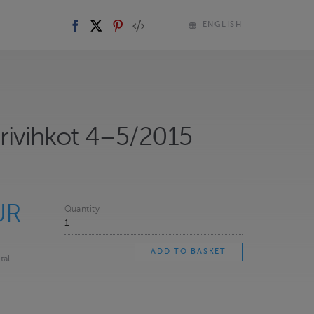
ENGLISH
urivihkot 4–5/2015
UR
Quantity
tal