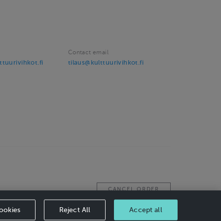
Contact email
tuurivihkot.fi
tilaus@kulttuurivihkot.fi
CANCEL ORDER
ookies
Reject All
Accept all