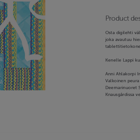
Product des
Osta digilehti v
joka avautuu hie
tablettitietokon
Kenelle Lappi k
Anni Ahlakorpi I
Valkoinen peura
Deemarinuoret S
Knausgårdissa v