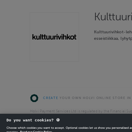
Kulttuuri
Kulttuurivihkot-leht
esseistiikkaa, lyhyt
CREATE
YOUR OWN HOLVI ONLINE STORE IN
Holvi Payment Services Ltd is regulated by the Financial Sup
Authorised Payment Institution with license to operate in 
Do you want cookies? 🍪
© 2026 Holvi Payment Services Ltd.
Choose which cookies you want to accept. Optional cookies let us show you personalised 
sweeter.
Read our Cookie Policy.