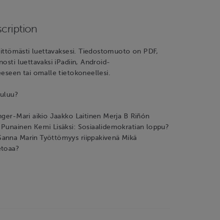
cription
älittömästi luettavaksesi. Tiedostomuoto on PDF,
nosti luettavaksi iPadiin, Android-
eeseen tai omalle tietokoneellesi.
uuluu?
nger-Mari aikio Jaakko Laitinen Merja B Riñón
 Punainen Kemi Lisäksi: Sosiaalidemokratian loppu?
anna Marin Työttömyys riippakivenä Mikä
etoaa?