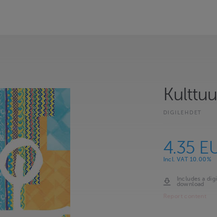
Kulttu
DIGILEHDET
4.35 E
Incl. VAT 10.00%
Includes a digi
download
Report content