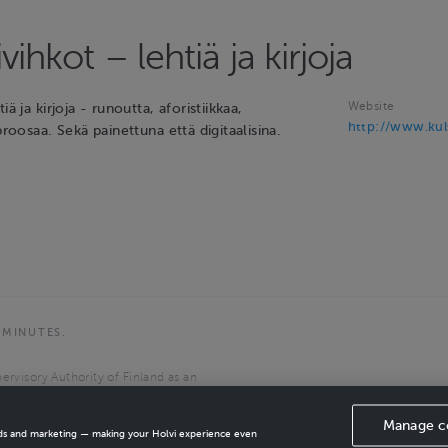
vihkot – lehtiä ja kirjoja
Website
iä ja kirjoja - runoutta, aforistiikkaa,
http://www.kult
proosaa. Sekä painettuna että digitaalisina.
 MINUTES.
ervisory Authority of Finland as an
the European Economic Area.
Manage c
ads and marketing — making your Holvi experience even