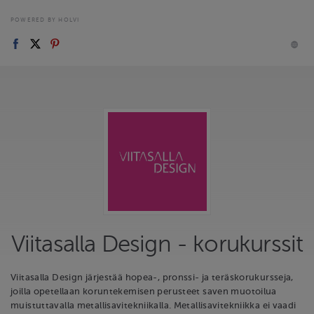
POWERED BY HOLVI
Viitasalla Design - korukurssit
Viitasalla Design järjestää hopea-, pronssi- ja teräskorukursseja,
joilla opetellaan koruntekemisen perusteet saven muotoilua
muistuttavalla metallisavitekniikalla. Metallisavitekniikka ei vaadi