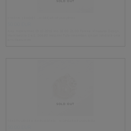
SOLD OUT
SYKSYN LEHDET -HOPEARIIPUSKURSSI
50.00 EUR
Aika: Keskiviikko 19.10.2016 klo 18.00-21.00 Paikka: Viitasalla Design,
Manttaalitie 3 a 2, 00680 Helsinki Tule tekemään syksyn lehdistä oma
ainutlaatuinen …
SOLD OUT
TEKSTUURISTA RIIPUKSEKSI -HOPEARIIPUSKURSSI
50.00 EUR