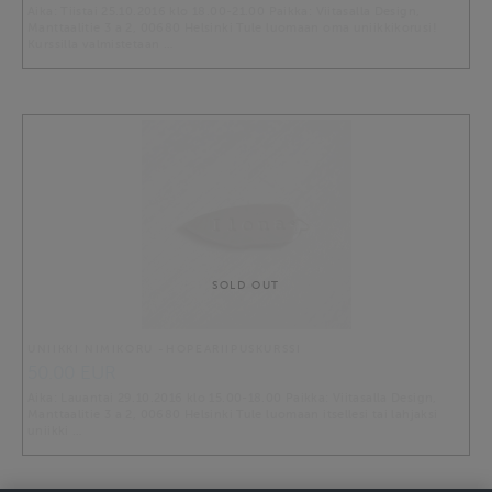
Aika: Tiistai 25.10.2016 klo 18.00-21.00 Paikka: Viitasalla Design,
Manttaalitie 3 a 2, 00680 Helsinki Tule luomaan oma uniikkikorusi!
Kurssilla valmistetaan …
SOLD OUT
UNIIKKI NIMIKORU -HOPEARIIPUSKURSSI
50.00 EUR
Aika: Lauantai 29.10.2016 klo 15.00-18.00 Paikka: Viitasalla Design,
Manttaalitie 3 a 2, 00680 Helsinki Tule luomaan itsellesi tai lahjaksi
uniikki …