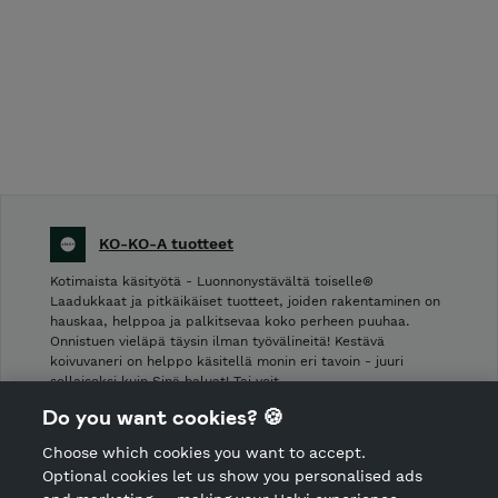
KO-KO-A tuotteet
Kotimaista käsityötä - Luonnonystävältä toiselle®
Laadukkaat ja pitkäikäiset tuotteet, joiden rakentaminen on
hauskaa, helppoa ja palkitsevaa koko perheen puuhaa.
Onnistuen vieläpä täysin ilman työvälineitä! Kestävä
koivuvaneri on helppo käsitellä monin eri tavoin - juuri
sellaiseksi kuin Sinä haluat! Tai voit …
Do you want cookies? 🍪
Shop Terms and Conditions
Choose which cookies you want to accept.
CANCEL ORDER
Optional cookies let us show you personalised ads