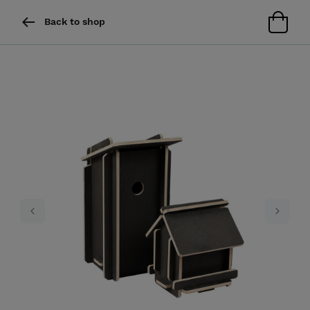
Back to shop
Previous
Next