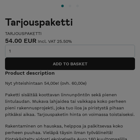
Tarjouspaketti
TARJOUSPAKETTI
54.00 EUR
Incl. VAT 25.50%
Product description
Nyt yhteishintaan 54,00e! (ovh. 60,00e)
Paketti sisältää koottavan linnunpöntön sekä pienen
lintulaudan. Mukava lahjaidea tai vaikkapa koko perheen
pieni rakennusprojekti, joka tuo iloa ja piristystä pihaan
pitkäksi aikaa. Tarjouspaketin hinta on voimassa toistaiseksi.
Rakentaminen on hauskaa, helppoa ja palkitsevaa koko
perheen puuhaa. Vieläpä täysin ilman työvälineitä!
Pintakäsitelty aidosti ekologisella Auro 160 kuultomaalilla,