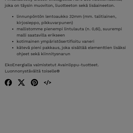
joka on täysin muoviton, liuotteeton sekä lisäaineeton.
linnunpöntön lentoaukko 32mm (mm. talitiainen,
kirjosieppo, pikkuvarpunen)
mallistomme pienempi lintulauta (n. 0,6l), suurempi
malli saatavilla erikseen
kotimainen ympäristösertifioitu vaneri
kätevä pieni pakkaus, joka sisältää elementtien lisäksi
ohjeet sekä kiinnitysnarun
EkoEnergialla valmistetut Avainlippu-tuotteet.
Luonnonystävältä toiselle®