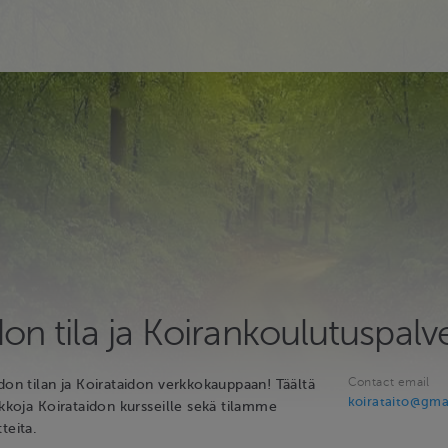
don tila ja Koirankoulutuspalv
Contact email
don tilan ja Koirataidon verkkokauppaan! Täältä
koirataito@gma
ikkoja Koirataidon kursseille sekä tilamme
teita.