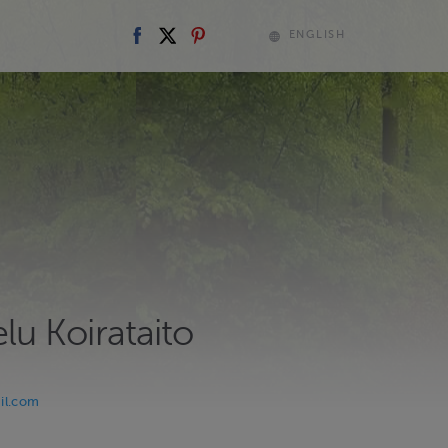
ENGLISH
elu Koirataito
il.com