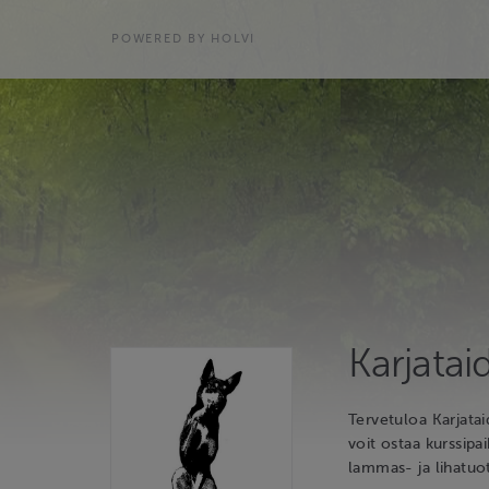
POWERED BY HOLVI
Karjatai
Tervetuloa Karjatai
voit ostaa kurssipa
lammas- ja lihatuot