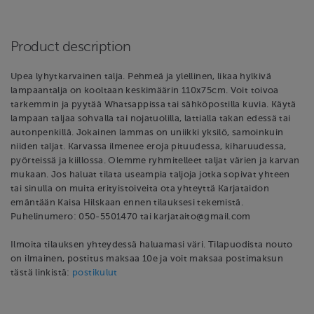
Product description
Upea lyhytkarvainen talja. Pehmeä ja ylellinen, likaa hylkivä
lampaantalja on kooltaan keskimäärin 110x75cm. Voit toivoa
tarkemmin ja pyytää Whatsappissa tai sähköpostilla kuvia. Käytä
lampaan taljaa sohvalla tai nojatuolilla, lattialla takan edessä tai
autonpenkillä. Jokainen lammas on uniikki yksilö, samoinkuin
niiden taljat. Karvassa ilmenee eroja pituudessa, kiharuudessa,
pyörteissä ja kiillossa. Olemme ryhmitelleet taljat värien ja karvan
mukaan. Jos haluat tilata useampia taljoja jotka sopivat yhteen
tai sinulla on muita erityistoiveita ota yhteyttä Karjataidon
emäntään Kaisa Hilskaan ennen tilauksesi tekemistä.
Puhelinumero: 050-5501470 tai karjataito@gmail.com
Ilmoita tilauksen yhteydessä haluamasi väri. Tilapuodista nouto
on ilmainen, postitus maksaa 10e ja voit maksaa postimaksun
tästä linkistä:
postikulut