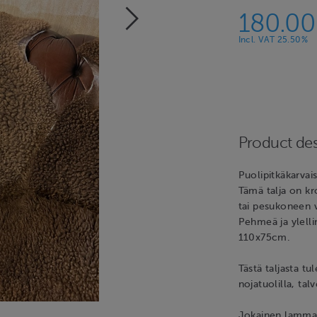
180.0
Incl. VAT 25.50%
Product des
Puolipitkäkarvai
Tämä talja on kr
tai pesukoneen vi
Pehmeä ja ylell
110x75cm.
Tästä taljasta tu
nojatuolilla, tal
Jokainen lammas 