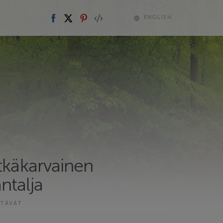
ENGLISH
tkäkarvainen
ntalja
STÄVÄT