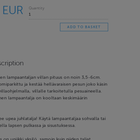
0 EUR
Quantity
cription
sen lampaantaljan villan pituus on noin 3,5-6cm.
omiparkittu ja kestää hellävaraisen pesun joko käsin
llaohjelmalla, villalle tarkoitetulla pesuaineella.
inen lampaantalja on kooltaan keskimäärin
lee upea juhlatalja! Käytä lampaantaljaa sohvalla tai
vella lapsen pulkassa ja sisustuksessa.
on uniikki yksilö, samoin kuin niiden taljat.