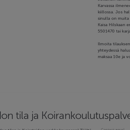
Karvassa ilmenee
kiillossa. Jos ha
sinulla on muita
Kaisa Hilskaan e
5501470 tai kar
Ilmoita tilaukse
yhteydessä halua
maksaa 10e ja vo
don tila ja Koirankoulutuspalv
Contact email