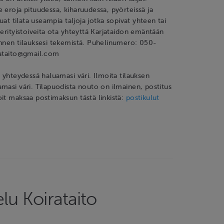
 eroja pituudessa, kiharuudessa, pyörteissä ja
luat tilata useampia taljoja jotka sopivat yhteen tai
 erityistoiveita ota yhteyttä Karjataidon emäntään
nnen tilauksesi tekemistä. Puhelinumero: 050-
jataito@gmail.com
n yhteydessä haluamasi väri. Ilmoita tilauksen
masi väri. Tilapuodista nouto on ilmainen, postitus
it maksaa postimaksun tästä linkistä:
postikulut
elu Koirataito