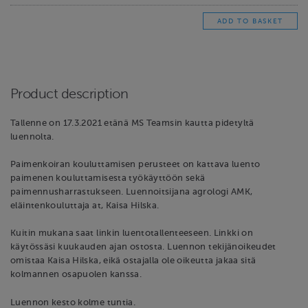
Product description
Tallenne on 17.3.2021 etänä MS Teamsin kautta pidetyltä
luennolta.
Paimenkoiran kouluttamisen perusteet on kattava luento
paimenen kouluttamisesta työkäyttöön sekä
paimennusharrastukseen. Luennoitsijana agrologi AMK,
eläintenkouluttaja at, Kaisa Hilska.
Kuitin mukana saat linkin luentotallenteeseen. Linkki on
käytössäsi kuukauden ajan ostosta. Luennon tekijänoikeudet
omistaa Kaisa Hilska, eikä ostajalla ole oikeutta jakaa sitä
kolmannen osapuolen kanssa.
Luennon kesto kolme tuntia.