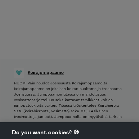
Koirajumppaamo
HUOM! Vain noudot Joensuusta Koirajumppaamolta!
Koirajumppaamo on jokaisen koiran huoltamo ja treenaamo
Joensuussa. Jumppaamon tilassa on mahdollisuus
vesimattoharjoitteluun sekä kattavat tarvikkeet koirien
jumppatuokioita varten. Tiloissa työskentelee Koirahieroja
Satu (koirahieronta, vesimatto) sekä Maiju Asikainen
(vesimatto ja jumpat). Jumppaamolla on myytävänä tarkoin
…
Do you want cookies? 🍪
Shop Terms and Conditions