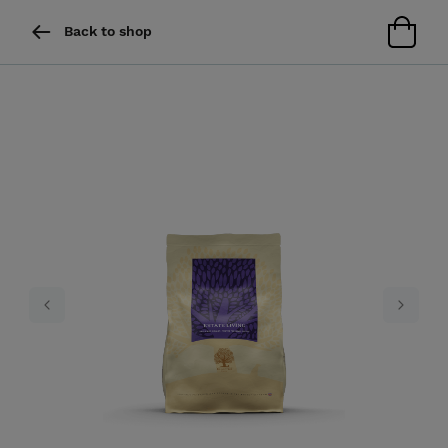
Back to shop
Previous
Next