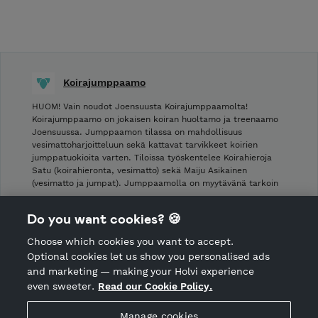
Koirajumppaamo
HUOM! Vain noudot Joensuusta Koirajumppaamolta!
Koirajumppaamo on jokaisen koiran huoltamo ja treenaamo
Joensuussa. Jumppaamon tilassa on mahdollisuus
vesimattoharjoitteluun sekä kattavat tarvikkeet koirien
jumppatuokioita varten. Tiloissa työskentelee Koirahieroja
Satu (koirahieronta, vesimatto) sekä Maiju Asikainen
(vesimatto ja jumpat). Jumppaamolla on myytävänä tarkoin
…
Do you want cookies? 🍪
Shop Terms and Conditions
Choose which cookies you want to accept.
CANCEL ORDER
Optional cookies let us show you personalised ads
and marketing — making your Holvi experience
even sweeter.
Read our Cookie Policy.
Hosted by Holvi
Manage cookies