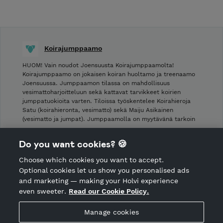
Koirajumppaamo
HUOM! Vain noudot Joensuusta Koirajumppaamolta!
Koirajumppaamo on jokaisen koiran huoltamo ja treenaamo
Joensuussa. Jumppaamon tilassa on mahdollisuus
vesimattoharjoitteluun sekä kattavat tarvikkeet koirien
jumppatuokioita varten. Tiloissa työskentelee Koirahieroja
Satu (koirahieronta, vesimatto) sekä Maiju Asikainen
(vesimatto ja jumpat). Jumppaamolla on myytävänä tarkoin
…
Do you want cookies? 🍪
Shop Terms and Conditions
Choose which cookies you want to accept.
CANCEL ORDER
Optional cookies let us show you personalised ads
and marketing — making your Holvi experience
even sweeter.
Read our Cookie Policy.
Hosted by Holvi
Manage cookies
Holvi Payment Services Ltd is regulated by the Financial