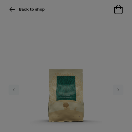
Back to shop
Previous
Next