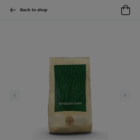
Back to shop
Previous
Next