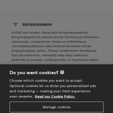
Koirajumppaamo
HUOM! Vain noudot Joensuusta Koirajumppaamolta!
Koirajumppaamo on jokaisen koiran huoltamo ja treenaamo
Joensuussa. Jumppaamon tilassa on mahdollisuus
vesimattoharjoitteluun sekä kattavat tarvikkeet koirien
jumppatuokioita varten. Tiloissa työskentelee Koirahieroja
Satu (koirahieronta, vesimatto) sekä Maiju Asikainen
(vesimatto ja jumpat). Jumppaamolla on myytävänä tarkoin
…
Do you want cookies? 🍪
Shop Terms and Conditions
Choose which cookies you want to accept.
CANCEL ORDER
Optional cookies let us show you personalised ads
and marketing — making your Holvi experience
even sweeter.
Read our Cookie Policy.
Hosted by Holvi
Manage cookies
Holvi Payment Services Ltd is regulated by the Financial