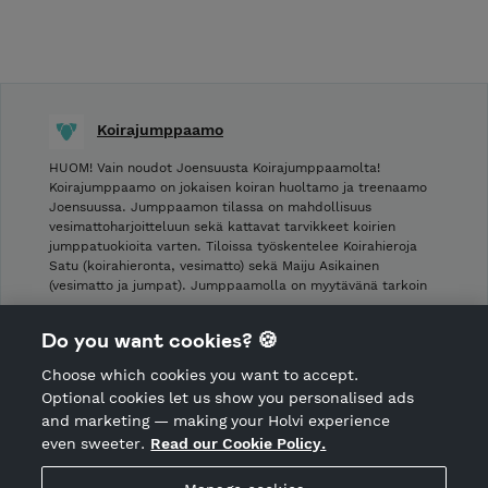
Koirajumppaamo
HUOM! Vain noudot Joensuusta Koirajumppaamolta!
Koirajumppaamo on jokaisen koiran huoltamo ja treenaamo
Joensuussa. Jumppaamon tilassa on mahdollisuus
vesimattoharjoitteluun sekä kattavat tarvikkeet koirien
jumppatuokioita varten. Tiloissa työskentelee Koirahieroja
Satu (koirahieronta, vesimatto) sekä Maiju Asikainen
(vesimatto ja jumpat). Jumppaamolla on myytävänä tarkoin
…
Do you want cookies? 🍪
Shop Terms and Conditions
Choose which cookies you want to accept.
CANCEL ORDER
Optional cookies let us show you personalised ads
and marketing — making your Holvi experience
even sweeter.
Read our Cookie Policy.
Hosted by Holvi