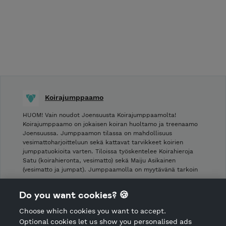
Koirajumppaamo
HUOM! Vain noudot Joensuusta Koirajumppaamolta!
Koirajumppaamo on jokaisen koiran huoltamo ja treenaamo
Joensuussa. Jumppaamon tilassa on mahdollisuus
vesimattoharjoitteluun sekä kattavat tarvikkeet koirien
jumppatuokioita varten. Tiloissa työskentelee Koirahieroja
Satu (koirahieronta, vesimatto) sekä Maiju Asikainen
(vesimatto ja jumpat). Jumppaamolla on myytävänä tarkoin
…
Do you want cookies? 🍪
Shop Terms and Conditions
Choose which cookies you want to accept.
CANCEL ORDER
Optional cookies let us show you personalised ads